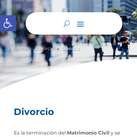
Abrir barra de herramientas
Home
Divorcio
Divorcio
9
9
Divorcio
Es la terminación del
Matrimonio Civil
y se