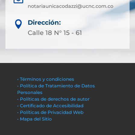
notariaunicacodazzi@ucnc.com.co
Dirección:

Calle 18 N° 15 - 61
• Términos y condiciones
• Política de Tratamiento de Datos
Personales
• Políticas de derechos de autor
• Certificado de Accesibilidad
• Políticas de Privacidad Web
• Mapa del Sitio