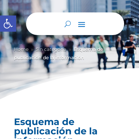
Abrir barra de herramientas
Home
Sin categoría
Esquema de
9
9
publicación de la información
Esquema de
publicación de la