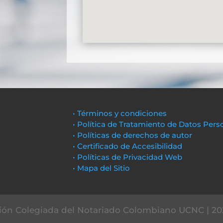
• Términos y condiciones
• Política de Tratamiento de Datos Pers
• Políticas de derechos de autor
• Certificado de Accesibilidad
• Políticas de Privacidad Web
• Mapa del Sitio
ón Colegiada del Notariado Colombiano UCNC | 20