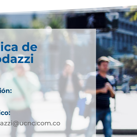
ica de
odazzi
ión:
1
ico:
dazzi@ucnc.com.co