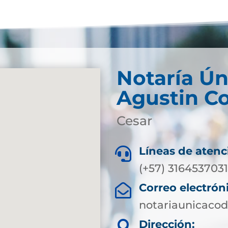
Notaría Ún
Agustin C
Cesar
Líneas de atenc

(+57) 316453703
Correo electrón

notariaunicaco
Dirección:
