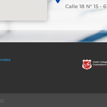
Calle 18 N° 15 - 6
onales
22