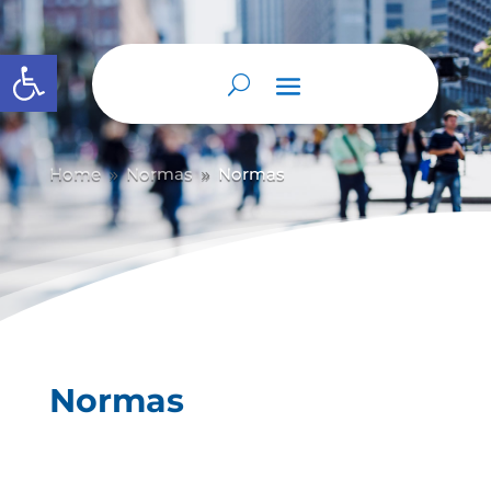
Abrir barra de herramientas
Home
Normas
Normas
9
9
Normas