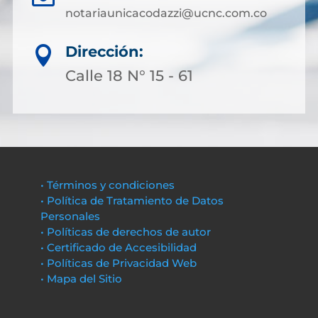
notariaunicacodazzi@ucnc.com.co
Dirección:

Calle 18 N° 15 - 61
• Términos y condiciones
• Política de Tratamiento de Datos
Personales
• Políticas de derechos de autor
• Certificado de Accesibilidad
• Políticas de Privacidad Web
• Mapa del Sitio