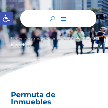
Abrir barra de herramientas
Home
Permuta de Inmuebles
Permuta de
9
9
Inmuebles
Permuta de
Inmuebles