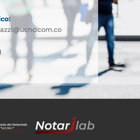
1
ico:
dazzi@ucnc.com.co
1