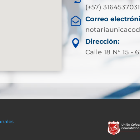
(+57) 316453703
Correo electrón

notariaunicaco
Dirección:

Calle 18 N° 15 - 6
onales