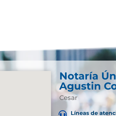
Notaría Ún
Agustin C
Cesar
Líneas de atenc
