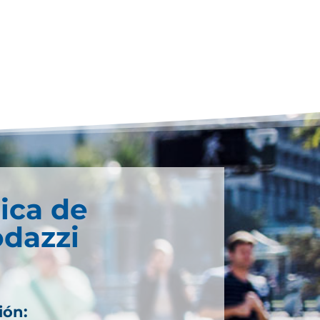
ica de
odazzi
ión: