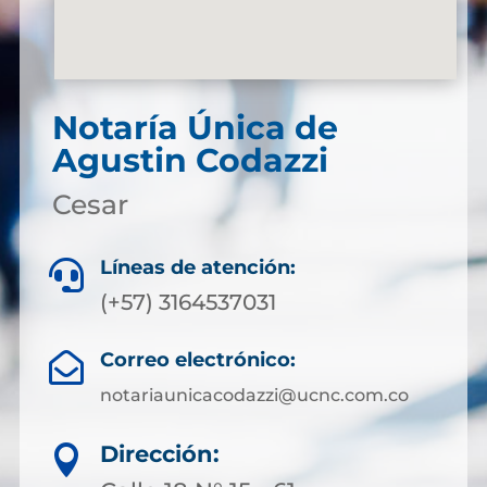
Notaría Única de
Agustin Codazzi
Cesar
Líneas de atención:

(+57) 3164537031
Correo electrónico:

notariaunicacodazzi@ucnc.com.co
Dirección:
