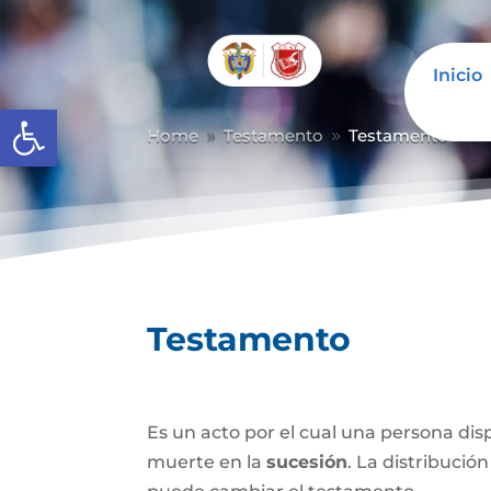
Inicio
Abrir barra de herramientas
Home
Testamento
Testamento
9
9
Testamento
Es un acto por el cual una persona di
muerte en la
sucesión
. La distribución