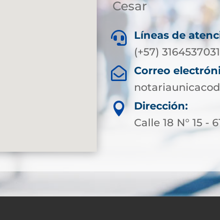
Cesar
Líneas de atenc

(+57) 316453703
Correo electrón

notariaunicaco
Dirección:

Calle 18 N° 15 - 6