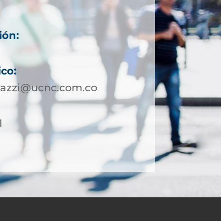
ión:
1
ico:
dazzi@ucnc.com.co
1