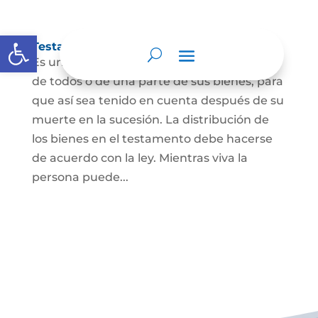
Abrir barra de herramientas
Testamento
Es un acto por el cual una persona dispone
de todos o de una parte de sus bienes, para
que así sea tenido en cuenta después de su
muerte en la sucesión. La distribución de
los bienes en el testamento debe hacerse
de acuerdo con la ley. Mientras viva la
persona puede...