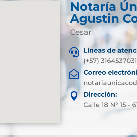
Notaría Ún
Agustin C
Cesar
Líneas de atenc

(+57) 316453703
Correo electrón

notariaunicaco
Dirección:

Calle 18 N° 15 - 6