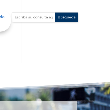
cia
 en