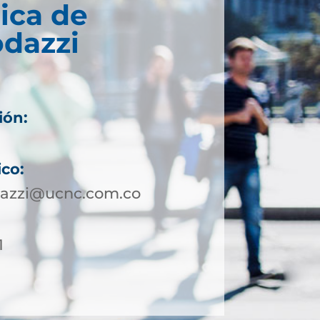
ica de
odazzi
ión:
1
ico:
dazzi@ucnc.com.co
1