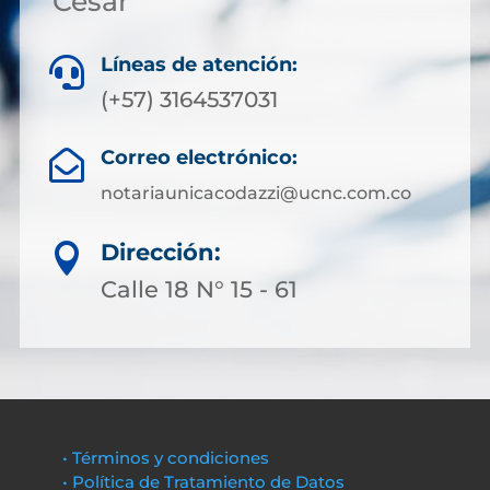
Cesar
Líneas de atención:

(+57) 3164537031
Correo electrónico:

notariaunicacodazzi@ucnc.com.co
Dirección:

Calle 18 N° 15 - 61
• Términos y condiciones
• Política de Tratamiento de Datos