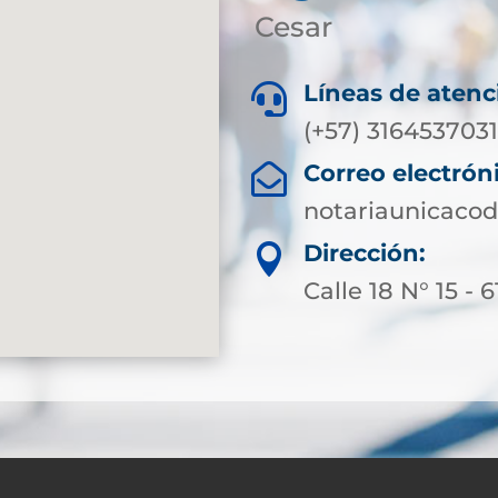
Cesar
Líneas de atenc

(+57) 316453703
Correo electrón

notariaunicaco
Dirección:

Calle 18 N° 15 - 6