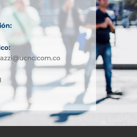
ión:
1
ico:
dazzi@ucnc.com.co
1