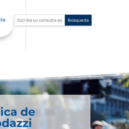
cia
ica de
odazzi