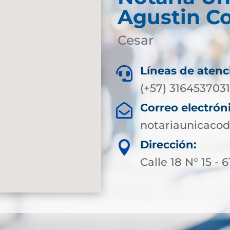
Agustin C
Cesar
Líneas de atenc

(+57) 316453703
Correo electrón

notariaunicaco
Dirección:

Calle 18 N° 15 - 6