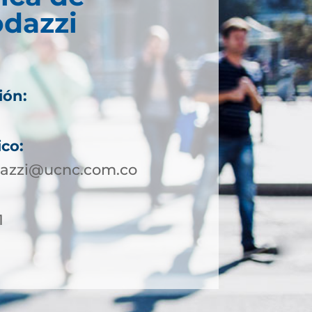
odazzi
ión:
1
ico:
dazzi@ucnc.com.co
1