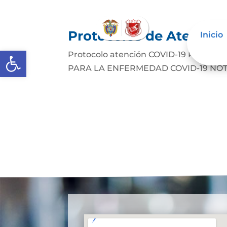
Protocolos de Atenció
Inicio
Abrir barra de herramientas
Protocolo atención COVID-19 PROT
PARA LA ENFERMEDAD COVID-19 NOTA