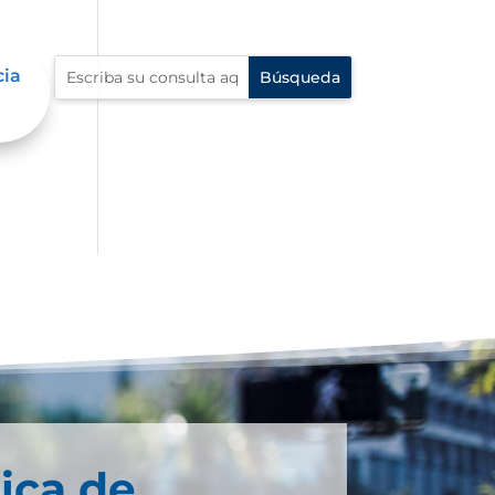
cia
ica de