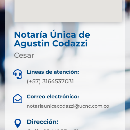
Notaría Única de
Agustin Codazzi
Cesar
Líneas de atención:

(+57) 3164537031
Correo electrónico:

notariaunicacodazzi@ucnc.com.co
Dirección:
